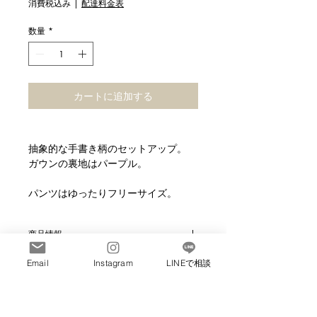
消費税込み
|
配達料金表
数量
*
カートに追加する
抽象的な手書き柄のセットアップ。
ガウンの裏地はパープル。
パンツはゆったりフリーサイズ。
商品情報
素材 : コットンリネン 裏地 :キュプ
Email
Instagram
LINEで相談
返品・交換について
ラ
モデル : 173㎝
商品に欠陥がある場合を除き、基本的
配送について
には返品には応じていません。